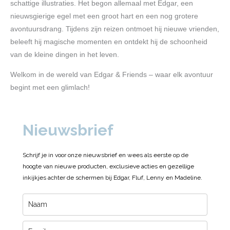
g
o
b
schattige illustraties. Het begon allemaal met Edgar, een
r
o
e
nieuwsgierige egel met een groot hart en een nog grotere
a
k
avontuursdrang. Tijdens zijn reizen ontmoet hij nieuwe vrienden,
m
beleeft hij magische momenten en ontdekt hij de schoonheid
van de kleine dingen in het leven.
Welkom in de wereld van Edgar & Friends – waar elk avontuur
begint met een glimlach!
Nieuwsbrief
Schrijf je in voor onze nieuwsbrief en wees als eerste op de
hoogte van nieuwe producten, exclusieve acties en gezellige
inkijkjes achter de schermen bij Edgar, Fluf, Lenny en Madeline.