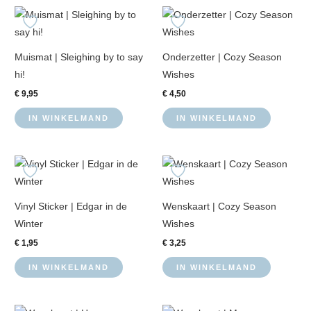
Muismat | Sleighing by to say
Onderzetter | Cozy Season
hi!
Wishes
€
9,95
€
4,50
IN WINKELMAND
IN WINKELMAND
Vinyl Sticker | Edgar in de
Wenskaart | Cozy Season
Winter
Wishes
€
1,95
€
3,25
IN WINKELMAND
IN WINKELMAND