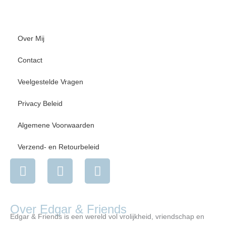
Over Mij
Contact
Veelgestelde Vragen
Privacy Beleid
Algemene Voorwaarden
Verzend- en Retourbeleid
I
F
Y
n
a
o
s
c
u
t
e
t
Over Edgar & Friends
a
b
u
Edgar & Friends is een wereld vol vrolijkheid, vriendschap en