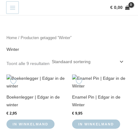
Ga
€
0,00
naar
de
inhoud
Home
/ Producten getagged “Winter”
Winter
Toont alle 9 resultaten
Boekenlegger | Edgar in de
Enamel Pin | Edgar in de
winter
Winter
€
2,95
€
9,95
IN WINKELMAND
IN WINKELMAND