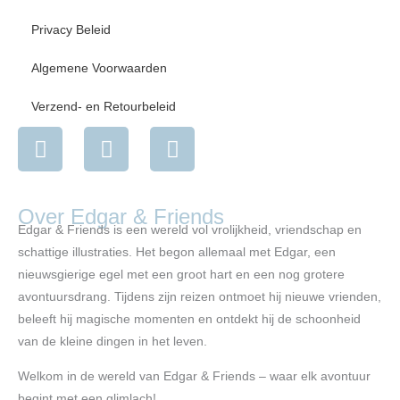
Privacy Beleid
Algemene Voorwaarden
Verzend- en Retourbeleid
I
F
Y
n
a
o
s
c
u
t
e
t
Over Edgar & Friends
a
b
u
Edgar & Friends is een wereld vol vrolijkheid, vriendschap en
g
o
b
schattige illustraties. Het begon allemaal met Edgar, een
r
o
e
nieuwsgierige egel met een groot hart en een nog grotere
a
k
avontuursdrang. Tijdens zijn reizen ontmoet hij nieuwe vrienden,
m
beleeft hij magische momenten en ontdekt hij de schoonheid
van de kleine dingen in het leven.
Welkom in de wereld van Edgar & Friends – waar elk avontuur
begint met een glimlach!