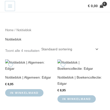
Ga
€
0,00
naar
de
inhoud
Home
/ Notitieblok
Notitieblok
Toont alle 4 resultaten
Notitieblok | Algemeen: Edgar
Notitieblok | Boekencollectie:
Edgar
€
8,95
€
8,95
IN WINKELMAND
IN WINKELMAND