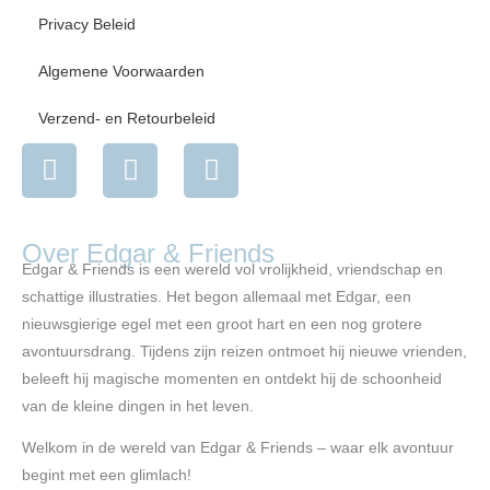
Privacy Beleid
Algemene Voorwaarden
Verzend- en Retourbeleid
I
F
Y
n
a
o
s
c
u
t
e
t
Over Edgar & Friends
a
b
u
Edgar & Friends is een wereld vol vrolijkheid, vriendschap en
g
o
b
schattige illustraties. Het begon allemaal met Edgar, een
r
o
e
nieuwsgierige egel met een groot hart en een nog grotere
a
k
avontuursdrang. Tijdens zijn reizen ontmoet hij nieuwe vrienden,
m
beleeft hij magische momenten en ontdekt hij de schoonheid
van de kleine dingen in het leven.
Welkom in de wereld van Edgar & Friends – waar elk avontuur
begint met een glimlach!