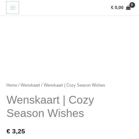
Ga
€
0,00
naar
de
inhoud
Wenskaart
|
Cozy
Season
Wishes
aantal
Home
/
Wenskaart
/ Wenskaart | Cozy Season Wishes
Wenskaart | Cozy
Season Wishes
€
3,25