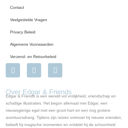
Contact
Veelgestelde Vragen
Privacy Beleid
Algemene Voorwaarden
Verzend- en Retourbeleid
I
F
Y
n
a
o
s
c
u
t
e
t
Over Edgar & Friends
a
b
u
Edgar & Friends is een wereld vol vrolijkheid, vriendschap en
g
o
b
schattige illustraties. Het begon allemaal met Edgar, een
r
o
e
nieuwsgierige egel met een groot hart en een nog grotere
a
k
avontuursdrang. Tijdens zijn reizen ontmoet hij nieuwe vrienden,
m
beleeft hij magische momenten en ontdekt hij de schoonheid