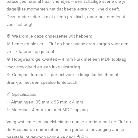
paaseitjes naar al haar vriendjes – een schattige scène die je
dagelijkse momenten net dat beetje extra vrolijkheid geeft.
Deze onderzetter is niet alleen praktisch, maar ook een feest
voor het oog!
🌟 Waarom je deze onderzetter wilt hebben:
🐰 Lente en plezier – Fluf en haar paaseieren zorgen voor een
vrolijk tafereel op je tafel.
💎 Hoogwaardige kwaliteit – 4 mm kurk met een MDF toplaag
voor stevigheid en een luxe uitstraling.
🎉 Compact formaat – perfect voor je kopje koffie, thee of
drankje, met een speelse lentetouch.
📏 Specificaties:
✨ Afmetingen: 95 mm x 95 mm x 4 mm
✨ Materiaal: 4 mm kurk met MDF toplaag
Voeg wat lente en speelsheid toe aan je interieur met de Fluf en
de Paaseieren onderzetter – een perfecte toevoeging aan je
paastafel of gewoon voor elke dag! 🐣🌸✨