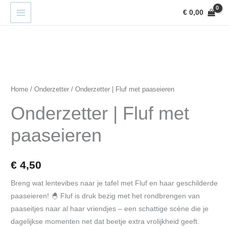
Ga
€
0,00
naar
de
inhoud
Onderzetter
|
Fluf
Home
/
Onderzetter
/ Onderzetter | Fluf met paaseieren
met
Onderzetter | Fluf met
paaseieren
aantal
paaseieren
€
4,50
Breng wat lentevibes naar je tafel met Fluf en haar geschilderde
paaseieren! 🐣 Fluf is druk bezig met het rondbrengen van
paaseitjes naar al haar vriendjes – een schattige scène die je
dagelijkse momenten net dat beetje extra vrolijkheid geeft.