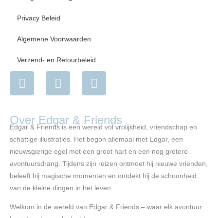
Privacy Beleid
Algemene Voorwaarden
Verzend- en Retourbeleid
I
F
Y
n
a
o
s
c
u
t
e
t
Over Edgar & Friends
a
b
u
Edgar & Friends is een wereld vol vrolijkheid, vriendschap en
g
o
b
schattige illustraties. Het begon allemaal met Edgar, een
r
o
e
nieuwsgierige egel met een groot hart en een nog grotere
a
k
avontuursdrang. Tijdens zijn reizen ontmoet hij nieuwe vrienden,
m
beleeft hij magische momenten en ontdekt hij de schoonheid
van de kleine dingen in het leven.
Welkom in de wereld van Edgar & Friends – waar elk avontuur