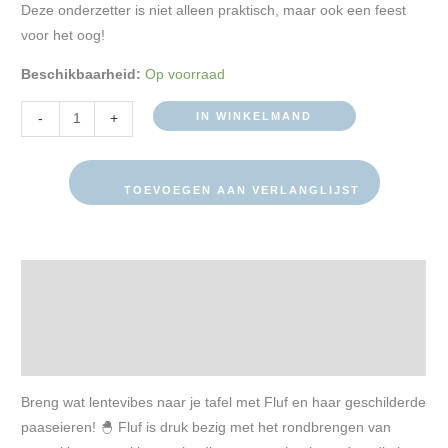
Deze onderzetter is niet alleen praktisch, maar ook een feest
voor het oog!
Beschikbaarheid:
Op voorraad
IN WINKELMAND
-
+
TOEVOEGEN AAN VERLANGLIJST
Beschrijving
Extra informatie
Beoordelingen (0)
Breng wat lentevibes naar je tafel met Fluf en haar geschilderde
paaseieren! 🐣 Fluf is druk bezig met het rondbrengen van