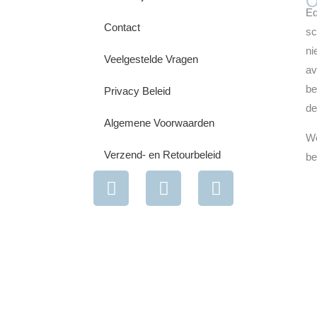
O
Ed
Contact
sc
ni
Veelgestelde Vragen
av
be
Privacy Beleid
de
Algemene Voorwaarden
We
Verzend- en Retourbeleid
be
I
F
Y
n
a
o
s
c
u
t
e
t
a
b
u
g
o
b
r
o
e
a
k