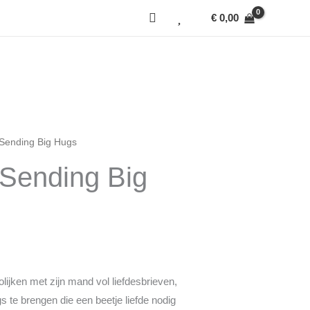
€
0,00
M
W
y
i
a
s
c
h
 Sending Big Hugs
 Sending Big
c
l
o
i
u
s
n
t
lijken met zijn mand vol liefdesbrieven,
gs te brengen die een beetje liefde nodig