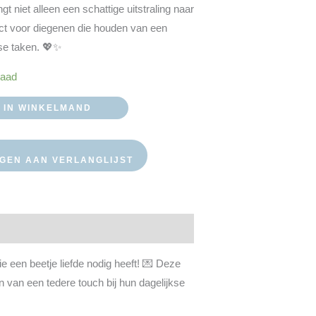
t
t niet alleen een schattige uitstraling naar
ect voor diegenen die houden van een
kse taken. 💖✨
raad
IN WINKELMAND
GEN AAN VERLANGLIJST
e een beetje liefde nodig heeft! 💌 Deze
n van een tedere touch bij hun dagelijkse