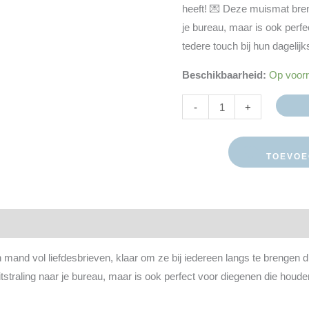
heeft! 💌 Deze muismat breng
je bureau, maar is ook perf
tedere touch bij hun dagelij
Beschikbaarheid:
Op voor
-
+
TOEVOE
delingen (0)
 mand vol liefdesbrieven, klaar om ze bij iedereen langs te brengen di
itstraling naar je bureau, maar is ook perfect voor diegenen die houde