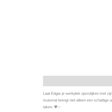
Beschrijving
Extra informatie
Beoor
Laat Edgar je werkplek opvrolijken met zijn
muismat brengt niet alleen een schattige u
taken. 💖✨