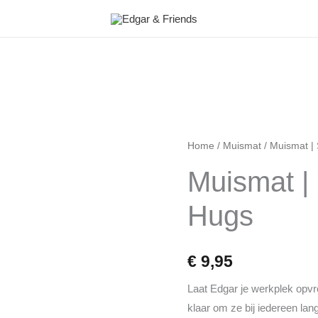
Muismat
Home
/
Muismat
/ Muismat |
|
Muismat |
Sending
Big
Hugs
Hugs
aantal
€
9,95
Laat Edgar je werkplek opvro
klaar om ze bij iedereen lan