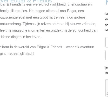
ver Edgar & Friends
gar & Friends is een wereld vol vrolijkheid, vriendschap en
hattige illustraties. Het begon allemaal met Edgar, een
S
euwsgierige egel met een groot hart en een nog grotere
d
ontuursdrang. Tijdens zijn reizen ontmoet hij nieuwe vrienden,
g
L
leeft hij magische momenten en ontdekt hij de schoonheid van
 kleine dingen in het leven.
lkom in de wereld van Edgar & Friends – waar elk avontuur
gint met een glimlach!
J
n