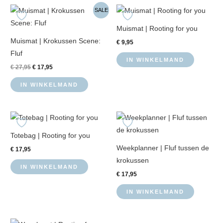
Oorspronkelijke
Huidige
SALE
prijs
prijs
was:
is:
Muismat | Rooting for you
€ 27,95.
€ 17,95.
Muismat | Krokussen Scene:
€
9,95
Fluf
IN WINKELMAND
€
27,95
€
17,95
IN WINKELMAND
Totebag | Rooting for you
Weekplanner | Fluf tussen de
€
17,95
krokussen
IN WINKELMAND
€
17,95
IN WINKELMAND