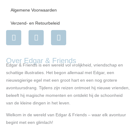
Algemene Voorwaarden
Verzend- en Retourbeleid
I
F
Y
n
a
o
s
c
u
t
e
t
Over Edgar & Friends
a
b
u
Edgar & Friends is een wereld vol vrolijkheid, vriendschap en
g
o
b
schattige illustraties. Het begon allemaal met Edgar, een
r
o
e
nieuwsgierige egel met een groot hart en een nog grotere
a
k
avontuursdrang. Tijdens zijn reizen ontmoet hij nieuwe vrienden,
m
beleeft hij magische momenten en ontdekt hij de schoonheid
van de kleine dingen in het leven.
Welkom in de wereld van Edgar & Friends – waar elk avontuur
begint met een glimlach!