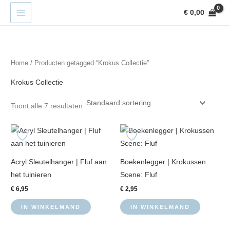
Ga
€
0,00
naar
de
inhoud
Home
/ Producten getagged “Krokus Collectie”
Krokus Collectie
Toont alle 7 resultaten
Acryl Sleutelhanger | Fluf aan
Boekenlegger | Krokussen
het tuinieren
Scene: Fluf
€
6,95
€
2,95
IN WINKELMAND
IN WINKELMAND